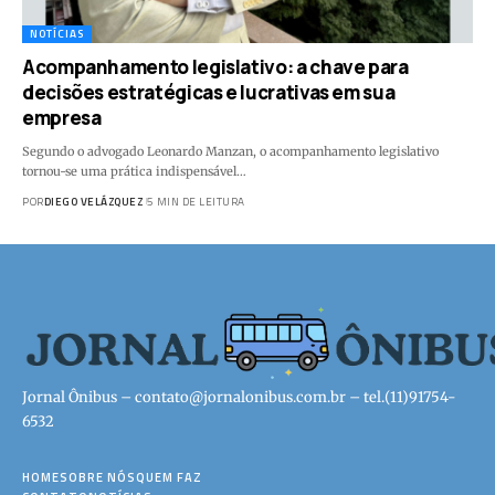
NOTÍCIAS
Acompanhamento legislativo: a chave para
decisões estratégicas e lucrativas em sua
empresa
Segundo o advogado Leonardo Manzan, o acompanhamento legislativo
tornou-se uma prática indispensável…
POR
DIEGO VELÁZQUEZ
5 MIN DE LEITURA
Jornal Ônibus –
contato@jornalonibus.com.br
– tel.(11)91754-
6532
HOME
SOBRE NÓS
QUEM FAZ