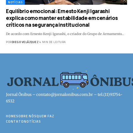
NOTÍCIAS
Equilíbrio emocional: Ernesto Kenji Igarashi
explica como manter estabilidade em cenários
críticos na segurança institucional
De acordo com Ernesto Kenji Igarashi, o criador do Grupo de Armamento…
POR
DIEGO VELÁZQUEZ
4 MIN DE LEITURA
Jornal Ônibus –
contato@jornalonibus.com.br
– tel.(11)91754-
6532
HOME
SOBRE NÓS
QUEM FAZ
CONTATO
NOTÍCIAS