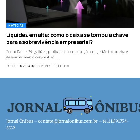
NOTÍCIAS
Liquidez em alta: como o caixa se tornou a chave
para a sobrevivência empresarial?
Pedro Daniel Magalhães, profissional com atuação em gestão financeira e
desenvolvimento corporativo,…
POR
DIEGO VELÁZQUEZ
7 MIN DE LEITURA
Jornal Ônibus –
contato@jornalonibus.com.br
– tel.(11)91754-
6532