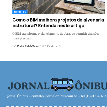
NOTÍCIAS
Como o BIM melhora projetos de alvenaria
estrutural? Entenda neste artigo
O BIM transforma o planejamento de obras ao permitir decisões
mais precisas…
POR
DIEGO VELÁZQUEZ
7 MIN DE LEITURA
Jornal Ônibus –
contato@jornalonibus.com.br
– tel.(11)91754-653