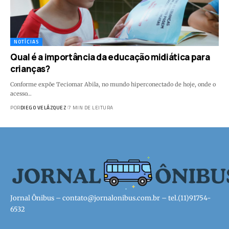
NOTÍCIAS
Qual é a importância da educação midiática para
crianças?
Conforme expõe Teciomar Abila, no mundo hiperconectado de hoje, onde o
acesso…
POR
DIEGO VELÁZQUEZ
7 MIN DE LEITURA
Jornal Ônibus –
contato@jornalonibus.com.br
– tel.(11)91754-
6532