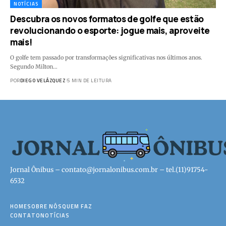
NOTÍCIAS
Descubra os novos formatos de golfe que estão
revolucionando o esporte: jogue mais, aproveite
mais!
O golfe tem passado por transformações significativas nos últimos anos.
Segundo Milton…
POR
DIEGO VELÁZQUEZ
5 MIN DE LEITURA
Jornal Ônibus –
contato@jornalonibus.com.br
– tel.(11)91754-
6532
HOME
SOBRE NÓS
QUEM FAZ
CONTATO
NOTÍCIAS