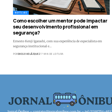
NOTÍCIAS
Como escolher um mentor pode impactar
seu desenvolvimento profissional em
segurança?
Ernesto Kenji Igarashi, com sua experiência de especialista em
segurança institucional e…
POR
DIEGO VELÁZQUEZ
7 MIN DE LEITURA
Jornal Ônibus –
contato@jornalonibus.com.br
– tel.(11)91754-653