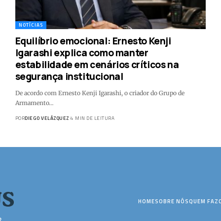
NOTÍCIAS
Equilíbrio emocional: Ernesto Kenji
Igarashi explica como manter
estabilidade em cenários críticos na
segurança institucional
De acordo com Ernesto Kenji Igarashi, o criador do Grupo de
Armamento…
POR
DIEGO VELÁZQUEZ
4 MIN DE LEITURA
HOME
SOBRE NÓS
QUEM FAZ
2