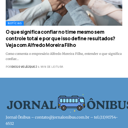
NOTÍCIAS
O que significa confiar no time mesmo sem
controle total e por que isso define resultados?
Veja com Alfredo Moreira Filho
Como comenta o empresário Alfredo Moreira Filho, entender o que significa
confiar…
POR
DIEGO VELÁZQUEZ
4 MIN DE LEITURA
Jornal Ônibus –
contato@jornalonibus.com.br
– tel.(11)91754-
6532