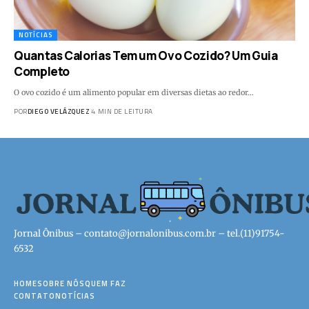
NOTÍCIAS
Quantas Calorias Tem um Ovo Cozido? Um Guia
Completo
O ovo cozido é um alimento popular em diversas dietas ao redor…
POR
DIEGO VELÁZQUEZ
4 MIN DE LEITURA
Jornal Ônibus –
contato@jornalonibus.com.br
– tel.(11)91754-
6532
HOME
SOBRE NÓS
QUEM FAZ
CONTATO
NOTÍCIAS