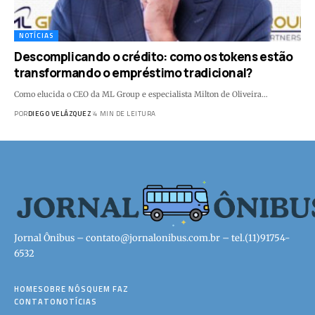
NOTÍCIAS
Descomplicando o crédito: como os tokens estão
transformando o empréstimo tradicional?
Como elucida o CEO da ML Group e especialista Milton de Oliveira…
POR
DIEGO VELÁZQUEZ
4 MIN DE LEITURA
Jornal Ônibus –
contato@jornalonibus.com.br
– tel.(11)91754-
6532
HOME
SOBRE NÓS
QUEM FAZ
CONTATO
NOTÍCIAS