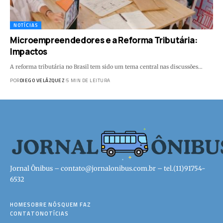
NOTÍCIAS
Microempreendedores e a Reforma Tributária:
Impactos
A reforma tributária no Brasil tem sido um tema central nas discussões…
POR
DIEGO VELÁZQUEZ
5 MIN DE LEITURA
Jornal Ônibus –
contato@jornalonibus.com.br
– tel.(11)91754-
6532
HOME
SOBRE NÓS
QUEM FAZ
CONTATO
NOTÍCIAS