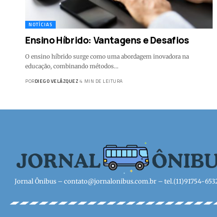
NOTÍCIAS
Ensino Híbrido: Vantagens e Desafios
O ensino híbrido surge como uma abordagem inovadora na
educação, combinando métodos…
POR
DIEGO VELÁZQUEZ
4 MIN DE LEITURA
Jornal Ônibus –
contato@jornalonibus.com.br
– tel.(11)91754-653