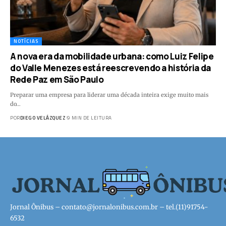
NOTÍCIAS
A nova era da mobilidade urbana: como Luiz Felipe
do Valle Menezes está reescrevendo a história da
Rede Paz em São Paulo
Preparar uma empresa para liderar uma década inteira exige muito mais
do…
POR
DIEGO VELÁZQUEZ
9 MIN DE LEITURA
Jornal Ônibus –
contato@jornalonibus.com.br
– tel.(11)91754-
6532