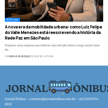
NOTÍCIAS
A nova era da mobilidade urbana: como Luiz Felipe
do Valle Menezes está reescrevendo a história da
Rede Paz em São Paulo
Preparar uma empresa para liderar uma década inteira exige muito mais
do…
POR
DIEGO VELÁZQUEZ
9 MIN DE LEITURA
Jornal Ônibus –
contato@jornalonibus.com.br
– tel.(11)91754-
6532