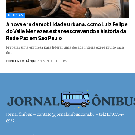
NOTÍCIAS
A nova era da mobilidade urbana: como Luiz Felipe
do Valle Menezes está reescrevendo a história da
Rede Paz em São Paulo
Preparar uma empresa para liderar uma década inteira exige muito mais
do…
POR
DIEGO VELÁZQUEZ
9 MIN DE LEITURA
Jornal Ônibus –
contato@jornalonibus.com.br
– tel.(11)91754-
6532