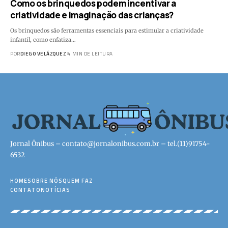
Como os brinquedos podem incentivar a
criatividade e imaginação das crianças?
Os brinquedos são ferramentas essenciais para estimular a criatividade
infantil, como enfatiza…
POR
DIEGO VELÁZQUEZ
4 MIN DE LEITURA
Jornal Ônibus –
contato@jornalonibus.com.br
– tel.(11)91754-
6532
HOME
SOBRE NÓS
QUEM FAZ
CONTATO
NOTÍCIAS