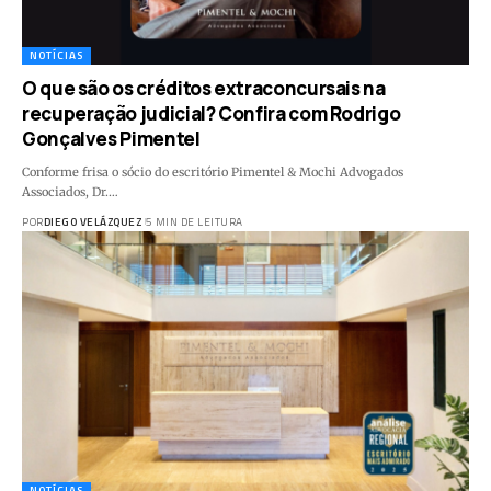
NOTÍCIAS
O que são os créditos extraconcursais na
recuperação judicial? Confira com Rodrigo
Gonçalves Pimentel
Conforme frisa o sócio do escritório Pimentel & Mochi Advogados
Associados, Dr.…
POR
DIEGO VELÁZQUEZ
5 MIN DE LEITURA
NOTÍCIAS