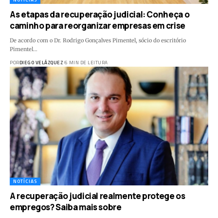
As etapas da recuperação judicial: Conheça o
caminho para reorganizar empresas em crise
De acordo com o Dr. Rodrigo Gonçalves Pimentel, sócio do escritório
Pimentel…
POR
DIEGO VELÁZQUEZ
6 MIN DE LEITURA
NOTÍCIAS
A recuperação judicial realmente protege os
empregos? Saiba mais sobre