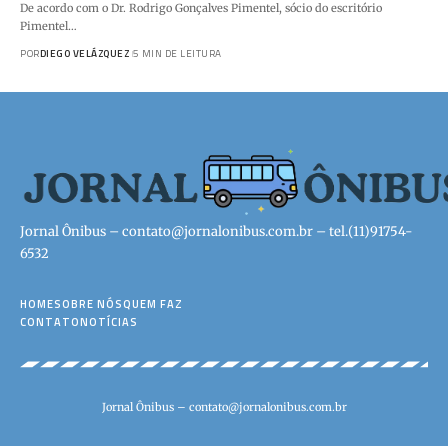
De acordo com o Dr. Rodrigo Gonçalves Pimentel, sócio do escritório
Pimentel…
POR
DIEGO VELÁZQUEZ
5 MIN DE LEITURA
Jornal Ônibus –
contato@jornalonibus.com.br
– tel.(11)91754-
6532
HOME
SOBRE NÓS
QUEM FAZ
CONTATO
NOTÍCIAS
Jornal Ônibus –
contato@jornalonibus.com.br