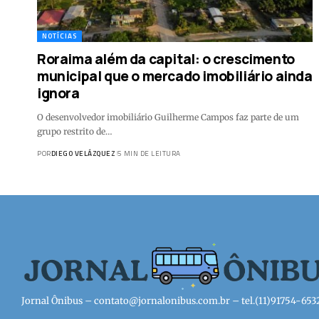
NOTÍCIAS
Roraima além da capital: o crescimento
municipal que o mercado imobiliário ainda
ignora
O desenvolvedor imobiliário Guilherme Campos faz parte de um
grupo restrito de…
POR
DIEGO VELÁZQUEZ
5 MIN DE LEITURA
Jornal Ônibus –
contato@jornalonibus.com.br
– tel.(11)91754-653