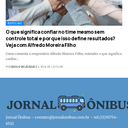
NOTÍCIAS
O que significa confiar no time mesmo sem
controle total e por que isso define resultados?
Veja com Alfredo Moreira Filho
Como comenta o empresário Alfredo Moreira Filho, entender o que significa
confiar…
POR
DIEGO VELÁZQUEZ
4 MIN DE LEITURA
Jornal Ônibus –
contato@jornalonibus.com.br
– tel.(11)91754-
6532