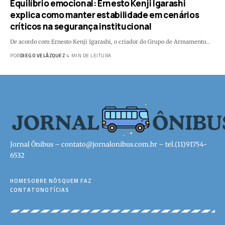
Equilíbrio emocional: Ernesto Kenji Igarashi
explica como manter estabilidade em cenários
críticos na segurança institucional
De acordo com Ernesto Kenji Igarashi, o criador do Grupo de Armamento…
POR
DIEGO VELÁZQUEZ
4 MIN DE LEITURA
Jornal Ônibus –
contato@jornalonibus.com.br
– tel.(11)91754-
6532
HOME
SOBRE NÓS
QUEM FAZ
CONTATO
NOTÍCIAS