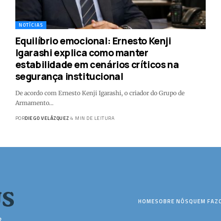
NOTÍCIAS
Equilíbrio emocional: Ernesto Kenji
Igarashi explica como manter
estabilidade em cenários críticos na
segurança institucional
De acordo com Ernesto Kenji Igarashi, o criador do Grupo de
Armamento…
POR
DIEGO VELÁZQUEZ
4 MIN DE LEITURA
HOME
SOBRE NÓS
QUEM FAZ
2