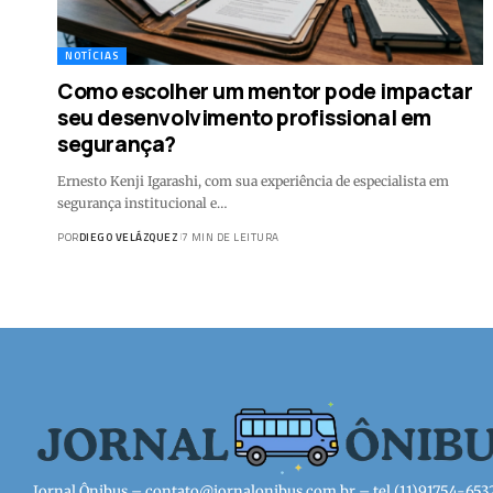
NOTÍCIAS
Como escolher um mentor pode impactar
seu desenvolvimento profissional em
segurança?
Ernesto Kenji Igarashi, com sua experiência de especialista em
segurança institucional e…
POR
DIEGO VELÁZQUEZ
7 MIN DE LEITURA
Jornal Ônibus –
contato@jornalonibus.com.br
– tel.(11)91754-653