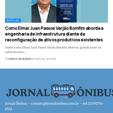
NOTÍCIAS
Como Elmar Juan Passos Varjão Bomfim aborda a
engenharia de infraestrutura diante da
reconfiguração de ativos produtivos existentes
Assim como Elmar Juan Passos Varjão Bomfim observa, grande parte da
infraestrutura…
POR
DIEGO VELÁZQUEZ
5 MIN DE LEITURA
Jornal Ônibus –
contato@jornalonibus.com.br
– tel.(11)91754-
6532