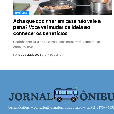
NOTÍCIAS
Acha que cozinhar em casa não vale a
pena? Você vai mudar de ideia ao
conhecer os benefícios
Cozinhar em casa não é apenas uma maneira de economizar
dinheiro, mas…
POR
DIEGO VELÁZQUEZ
6 MIN DE LEITURA
Jornal Ônibus –
contato@jornalonibus.com.br
– tel.(11)91754-653