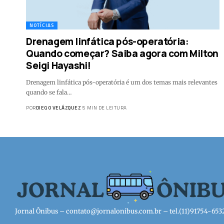
NOTÍCIAS
Drenagem linfática pós-operatória:
Quando começar? Saiba agora com Milton
Seigi Hayashi!
Drenagem linfática pós-operatória é um dos temas mais relevantes
quando se fala…
POR
DIEGO VELÁZQUEZ
5 MIN DE LEITURA
Jornal Ônibus –
contato@jornalonibus.com.br
– tel.(11)91754-653