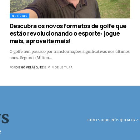
NOTÍCIAS
Descubra os novos formatos de golfe que
estão revolucionando o esporte: jogue
mais, aproveite mais!
O golfe tem passado por transformações significativas nos últimos
anos. Segundo Milton…
POR
DIEGO VELÁZQUEZ
5 MIN DE LEITURA
HOME
SOBRE NÓS
QUEM FAZ
2