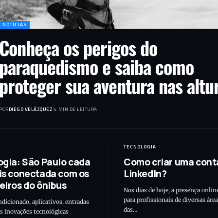
NOTÍCIAS
Conheça os perigos do
paraquedismo e saiba como
proteger sua aventura nas altu
POR
DIEGO VELÁZQUEZ
4 MIN DE LEITURA
TECNOLOGIA
ogia: São Paulo cada
Como criar uma cont
is conectada com os
LinkedIn?
eiros do ônibus
Nos dias de hoje, a presença onlin
para profissionais de diversas áre
ndicionado, aplicativos, entradas
das…
s inovações tecnológicas