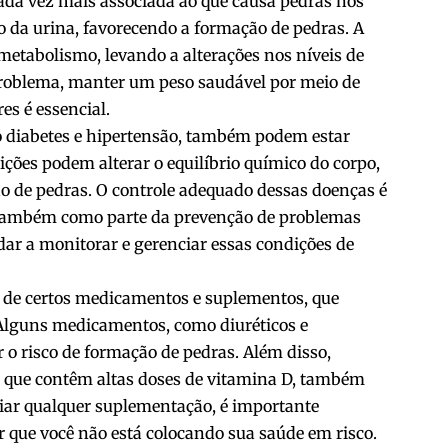
cada vez mais associada ao que causa pedras nos
o da urina, favorecendo a formação de pedras. A
metabolismo, levando a alterações nos níveis de
e problema, manter um peso saudável por meio de
es é essencial.
o diabetes e hipertensão, também podem estar
ições podem alterar o equilíbrio químico do corpo,
 de pedras. O controle adequado dessas doenças é
s também como parte da prevenção de problemas
dar a monitorar e gerenciar essas condições de
o de certos medicamentos e suplementos, que
 Alguns medicamentos, como diuréticos e
o risco de formação de pedras. Além disso,
s que contêm altas doses de vitamina D, também
ciar qualquer suplementação, é importante
r que você não está colocando sua saúde em risco.