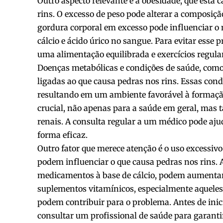
Outro aspecto relevante é a obesidade, que está 
rins. O excesso de peso pode alterar a composiçã
gordura corporal em excesso pode influenciar o 
cálcio e ácido úrico no sangue. Para evitar ess
uma alimentação equilibrada e exercícios regular
Doenças metabólicas e condições de saúde, com
ligadas ao que causa pedras nos rins. Essas cond
resultando em um ambiente favorável à formação
crucial, não apenas para a saúde em geral, ma
renais. A consulta regular a um médico pode aju
forma eficaz.
Outro fator que merece atenção é o uso excessiv
podem influenciar o que causa pedras nos rins.
medicamentos à base de cálcio, podem aumentar 
suplementos vitamínicos, especialmente aquele
podem contribuir para o problema. Antes de ini
consultar um profissional de saúde para garanti