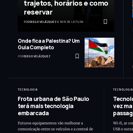
trajetos, horários e como
reservar
POR
DIEGO VELÁZQUEZ
6 MIN DE LEITURA
Onde fica a Palestina? Um
Guia Completo
POR
DIEGO VELÁZQUEZ
TECNOLOGIA
TECNOLOGIA
Frota urbana de São Paulo
Tecnol
terá mais tecnologia
vez ma
embarcada
passag
Futuros equipamentos vão melhorar a
Wi-fi, ar co
comunicação entre os veículos e a central de
USB e outra