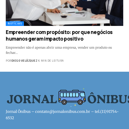
NOTÍCIAS
Empreender com propósito: por que negócios
humanos geram impacto positivo
Empreender não é apenas abrir uma empresa, vender um produto ou
fechar…
POR
DIEGO VELÁZQUEZ
6 MIN DE LEITURA
Jornal Ônibus –
contato@jornalonibus.com.br
– tel.(11)91754-
6532