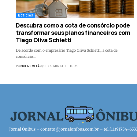
NOTÍCIAS
Descubra como a cota de consórcio pode
transformar seus planos financeiros com
Tiago Oliva Schietti
De acordo com o empresário Tiago Oliva Schietti, a cota de
consórcio…
POR
DIEGO VELÁZQUEZ
5 MIN DE LEITURA
Jornal Ônibus –
contato@jornalonibus.com.br
– tel.(11)91754-653