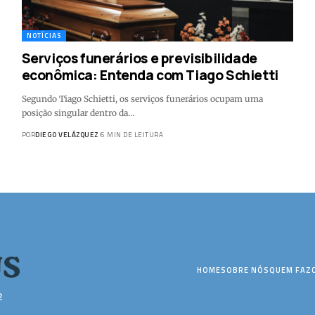
NOTÍCIAS
Serviços funerários e previsibilidade
econômica: Entenda com Tiago Schietti
Segundo Tiago Schietti, os serviços funerários ocupam uma
posição singular dentro da…
POR
DIEGO VELÁZQUEZ
6 MIN DE LEITURA
HOME
SOBRE NÓS
QUEM FAZ
2