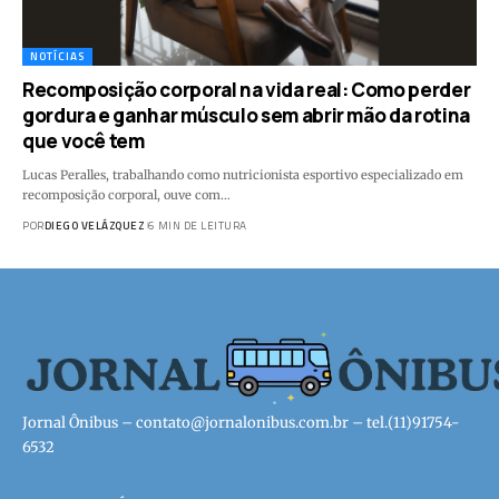
NOTÍCIAS
Recomposição corporal na vida real: Como perder
gordura e ganhar músculo sem abrir mão da rotina
que você tem
Lucas Peralles, trabalhando como nutricionista esportivo especializado em
recomposição corporal, ouve com…
POR
DIEGO VELÁZQUEZ
6 MIN DE LEITURA
Jornal Ônibus –
contato@jornalonibus.com.br
– tel.(11)91754-
6532