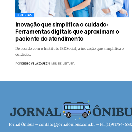
NOTÍCIAS
Inovação que simplifica o cuidado:
Ferramentas digitais que aproximam o
paciente do atendimento
De acordo com o Instituto IBDSocial, a inovação que simplifica o
cuidado…
POR
DIEGO VELÁZQUEZ
5 MIN DE LEITURA
Jornal Ônibus –
contato@jornalonibus.com.br
– tel.(11)91754-653