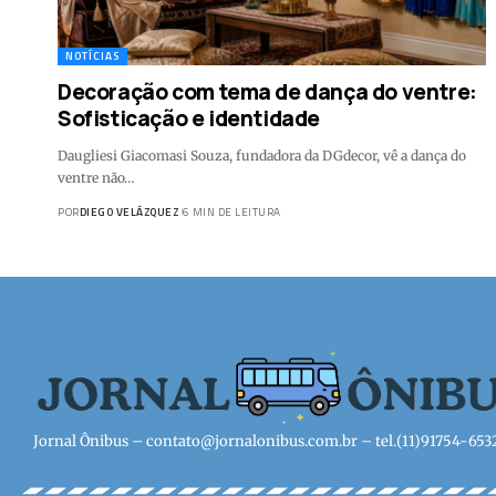
NOTÍCIAS
Decoração com tema de dança do ventre:
Sofisticação e identidade
Daugliesi Giacomasi Souza, fundadora da DGdecor, vê a dança do
ventre não…
POR
DIEGO VELÁZQUEZ
6 MIN DE LEITURA
Jornal Ônibus –
contato@jornalonibus.com.br
– tel.(11)91754-653