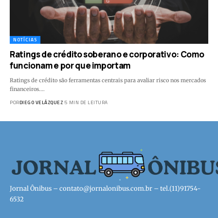
NOTÍCIAS
Ratings de crédito soberano e corporativo: Como
funcionam e por que importam
Ratings de crédito são ferramentas centrais para avaliar risco nos mercados
financeiros.…
POR
DIEGO VELÁZQUEZ
5 MIN DE LEITURA
Jornal Ônibus –
contato@jornalonibus.com.br
– tel.(11)91754-
6532