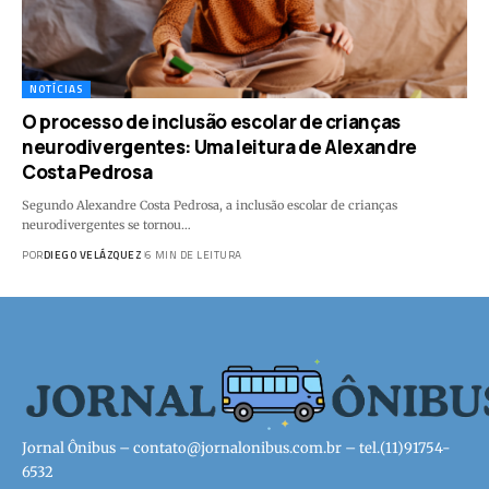
NOTÍCIAS
O processo de inclusão escolar de crianças
neurodivergentes: Uma leitura de Alexandre
Costa Pedrosa
Segundo Alexandre Costa Pedrosa, a inclusão escolar de crianças
neurodivergentes se tornou…
POR
DIEGO VELÁZQUEZ
6 MIN DE LEITURA
Jornal Ônibus –
contato@jornalonibus.com.br
– tel.(11)91754-
6532