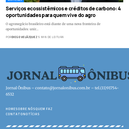
Serviços ecossistêmicos e créditos de carbono: 4
oportunidades para quem vive do agro
O agronegócio brasileiro está diante de uma nova fronteira de
oportunidades: unir…
POR
DIEGO VELÁZQUEZ
5 MIN DE LEITURA
Jornal Ônibus –
contato@jornalonibus.com.br
– tel.(11)91754-
6532
HOME
SOBRE NÓS
QUEM FAZ
CONTATO
NOTÍCIAS