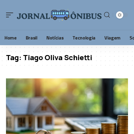
Home
Brasil
Notícias
Tecnologia
Viagem
S
Tag:
Tiago Oliva Schietti