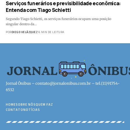
Serviços funerários e previsibilidade econômica:
Entenda com Tiago Schietti
Segundo Tiago Schietti, os serviços funerários ocupam uma posição
singular dentro da…
POR
DIEGO VELÁZQUEZ
6 MIN DE LEITURA
Jornal Ônibus –
contato@jornalonibus.com.br
– tel.(11)91754-
6532
HOME
SOBRE NÓS
QUEM FAZ
CONTATO
NOTÍCIAS