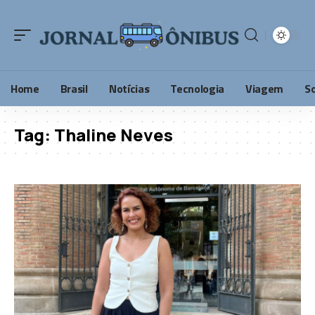
Home
Brasil
Notícias
Tecnologia
Viagem
S
Tag:
Thaline Neves