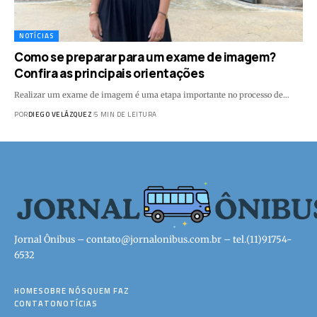
NOTÍCIAS
Como se preparar para um exame de imagem?
Confira as principais orientações
Realizar um exame de imagem é uma etapa importante no processo de…
POR
DIEGO VELÁZQUEZ
5 MIN DE LEITURA
Jornal Ônibus –
contato@jornalonibus.com.br
– tel.(11)91754-
6532
HOME
SOBRE NÓS
QUEM FAZ
CONTATO
NOTÍCIAS