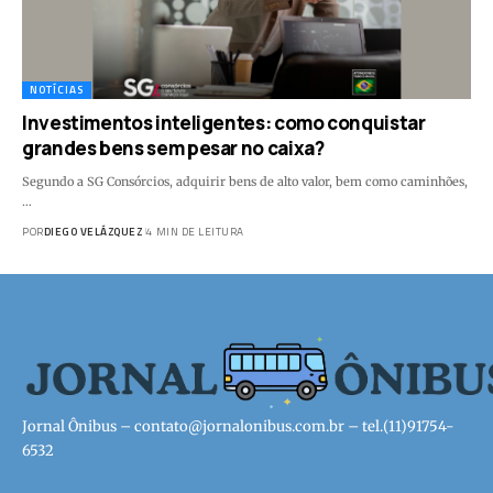
NOTÍCIAS
Investimentos inteligentes: como conquistar
grandes bens sem pesar no caixa?
Segundo a SG Consórcios, adquirir bens de alto valor, bem como caminhões,
…
POR
DIEGO VELÁZQUEZ
4 MIN DE LEITURA
Jornal Ônibus –
contato@jornalonibus.com.br
– tel.(11)91754-
6532