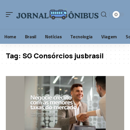
Home
Brasil
Notícias
Tecnologia
Viagem
S
Tag:
SG Consórcios jusbrasil