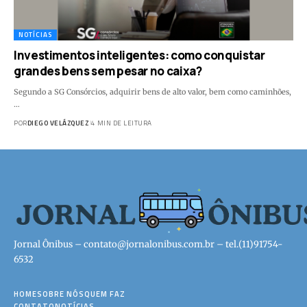
NOTÍCIAS
Investimentos inteligentes: como conquistar
grandes bens sem pesar no caixa?
Segundo a SG Consórcios, adquirir bens de alto valor, bem como caminhões,
…
POR
DIEGO VELÁZQUEZ
4 MIN DE LEITURA
Jornal Ônibus –
contato@jornalonibus.com.br
– tel.(11)91754-
6532
HOME
SOBRE NÓS
QUEM FAZ
CONTATO
NOTÍCIAS