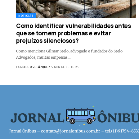
NOTÍCIAS
Como identificar vulnerabilidades antes
que se tornem problemas e evitar
prejuízos silenciosos?
Como menciona Gilmar Stelo, advogado e fundador do Stelo
Advogados, muitas empresas…
POR
DIEGO VELÁZQUEZ
5 MIN DE LEITURA
Jornal Ônibus –
contato@jornalonibus.com.br
– tel.(11)91754-653