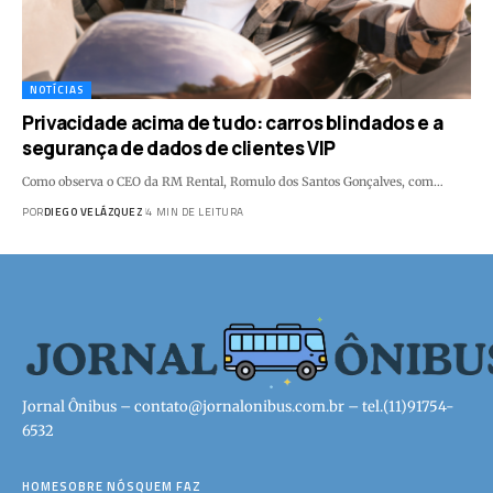
NOTÍCIAS
Privacidade acima de tudo: carros blindados e a
segurança de dados de clientes VIP
Como observa o CEO da RM Rental, Romulo dos Santos Gonçalves, com…
POR
DIEGO VELÁZQUEZ
4 MIN DE LEITURA
Jornal Ônibus –
contato@jornalonibus.com.br
– tel.(11)91754-
6532
HOME
SOBRE NÓS
QUEM FAZ