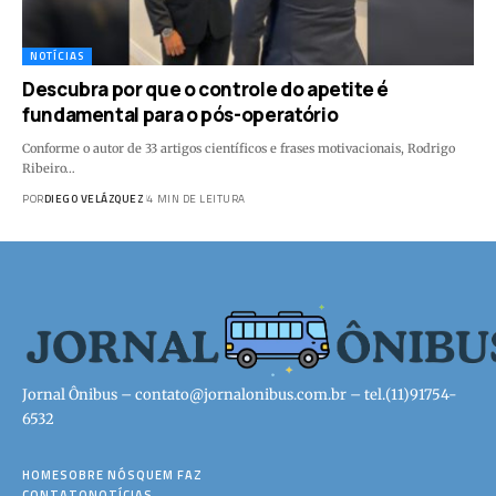
NOTÍCIAS
Descubra por que o controle do apetite é
fundamental para o pós-operatório
Conforme o autor de 33 artigos científicos e frases motivacionais, Rodrigo
Ribeiro…
POR
DIEGO VELÁZQUEZ
4 MIN DE LEITURA
Jornal Ônibus –
contato@jornalonibus.com.br
– tel.(11)91754-
6532
HOME
SOBRE NÓS
QUEM FAZ
CONTATO
NOTÍCIAS