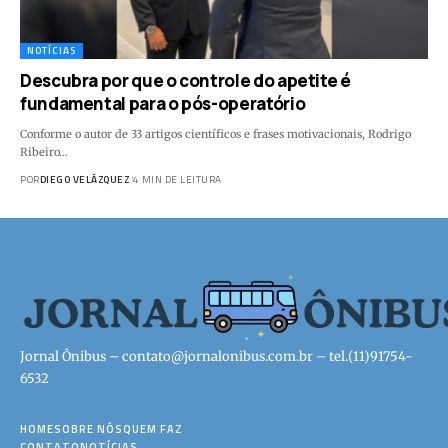
NOTÍCIAS
Descubra por que o controle do apetite é
fundamental para o pós-operatório
Conforme o autor de 33 artigos científicos e frases motivacionais, Rodrigo
Ribeiro…
POR
DIEGO VELÁZQUEZ
4 MIN DE LEITURA
Jornal Ônibus –
contato@jornalonibus.com.br
– tel.(11)91754-
6532
HOME
SOBRE NÓS
QUEM FAZ
CONTATO
NOTÍCIAS