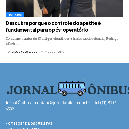
NOTÍCIAS
Descubra por que o controle do apetite é
fundamental para o pós-operatório
Conforme o autor de 33 artigos científicos e frases motivacionais, Rodrigo
Ribeiro…
POR
DIEGO VELÁZQUEZ
4 MIN DE LEITURA
Jornal Ônibus –
contato@jornalonibus.com.br
– tel.(11)91754-
6532
HOME
SOBRE NÓS
QUEM FAZ
CONTATO
NOTÍCIAS