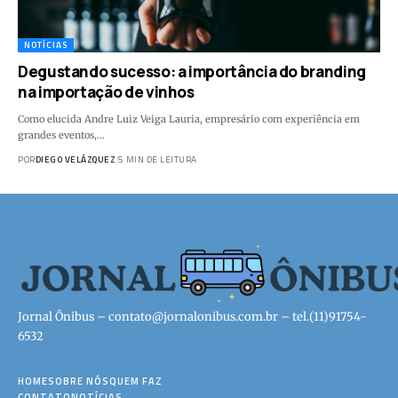
NOTÍCIAS
Degustando sucesso: a importância do branding
na importação de vinhos
Como elucida Andre Luiz Veiga Lauria, empresário com experiência em
grandes eventos,…
POR
DIEGO VELÁZQUEZ
5 MIN DE LEITURA
Jornal Ônibus –
contato@jornalonibus.com.br
– tel.(11)91754-
6532
HOME
SOBRE NÓS
QUEM FAZ
CONTATO
NOTÍCIAS