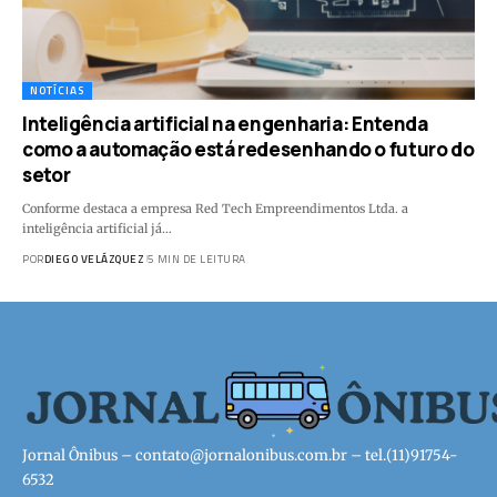
NOTÍCIAS
Inteligência artificial na engenharia: Entenda
como a automação está redesenhando o futuro do
setor
Conforme destaca a empresa Red Tech Empreendimentos Ltda. a
inteligência artificial já…
POR
DIEGO VELÁZQUEZ
5 MIN DE LEITURA
Jornal Ônibus –
contato@jornalonibus.com.br
– tel.(11)91754-
6532