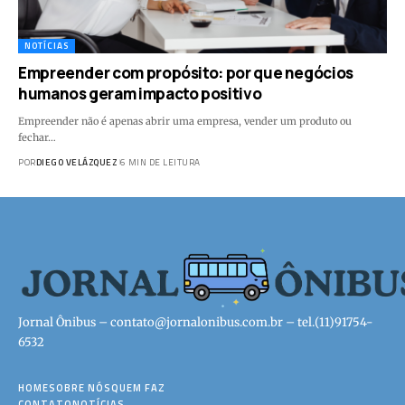
NOTÍCIAS
Empreender com propósito: por que negócios
humanos geram impacto positivo
Empreender não é apenas abrir uma empresa, vender um produto ou
fechar…
POR
DIEGO VELÁZQUEZ
6 MIN DE LEITURA
Jornal Ônibus –
contato@jornalonibus.com.br
– tel.(11)91754-
6532
HOME
SOBRE NÓS
QUEM FAZ
CONTATO
NOTÍCIAS