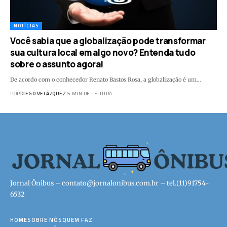
NOTÍCIAS
Você sabia que a globalização pode transformar
sua cultura local em algo novo? Entenda tudo
sobre o assunto agora!
De acordo com o conhecedor Renato Bastos Rosa, a globalização é um…
POR
DIEGO VELÁZQUEZ
5 MIN DE LEITURA
Jornal Ônibus –
contato@jornalonibus.com.br
– tel.(11)91754-
6532
HOME
SOBRE NÓS
QUEM FAZ