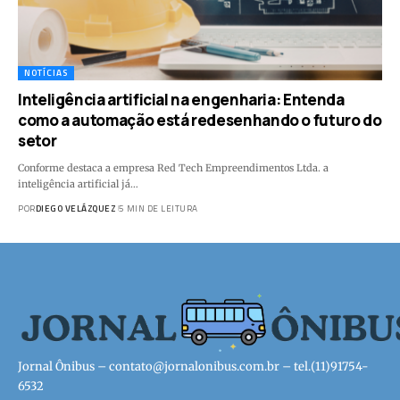
NOTÍCIAS
Inteligência artificial na engenharia: Entenda
como a automação está redesenhando o futuro do
setor
Conforme destaca a empresa Red Tech Empreendimentos Ltda. a
inteligência artificial já…
POR
DIEGO VELÁZQUEZ
5 MIN DE LEITURA
Jornal Ônibus –
contato@jornalonibus.com.br
– tel.(11)91754-
6532