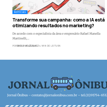
NOTÍCIAS
Transforme sua campanha: como a IA está
otimizando resultados no marketing?
De acordo com o especialista da área e empresário Rafael Manella
Martinelli,…
POR
DIEGO VELÁZQUEZ
4 MIN DE LEITURA
Jornal Ônibus –
contato@jornalonibus.com.br
– tel.(11)91754-653