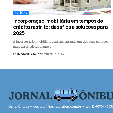
NOTÍCIAS
Incorporação imobiliária em tempos de
crédito restrito: desafios e soluções para
2025
A incorporação imobiliária está enfrentando um dos seus períodos
mais desafiadores diante…
POR
DIEGO VELÁZQUEZ
5 MIN DE LEITURA
Jornal Ônibus –
contato@jornalonibus.com.br
– tel.(11)91754-653