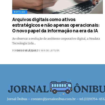
NOTÍCIAS
Arquivos digitais como ativos
estratégicos e não apenas operacionais:
O novo papel da informação na era da IA
Ao observar a evolução do ambiente corporativo digital, a Nexdata
Tecnologia Ltda…
POR
DIEGO VELÁZQUEZ
5 MIN DE LEITURA
Jornal Ônibus –
contato@jornalonibus.com.br
– tel.(11)91754-653